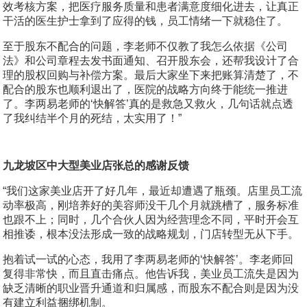
效考核方案，把医疗服务质量和患者满意度细化进去，让真正
干活的医生护士拿到了应得的钱，员工情绪一下就稳住了。
至于股东不配合的问题，李老师不仅教了我怎么依据《公司
法》和公司章程去发书面通知、召开股东会，还帮我设计了合
理的股权回购与补偿方案。最后大家坐下来把账算清楚了，不
配合的股东也顺利退出了，医院的战略方向终于能统一推进
了。李两易老师的‘快解答’真的是救急又救火，几句话就点透
了我纠结半个月的死结，太实用了！”
九龙坡区中大型美业店张总的感谢反馈
“我们这家美业店开了好几年，最近却遭遇了瓶颈。店里员工流
动率极高，刚培养好的美容师没干几个月就跳槽了，服务标准
也跟不上；同时，几个合伙人因为经营理念不同，平时开会互
相推诿，根本没法形成一致的战略规划，门店转型无从下手。
抱着试一试的心态，我用了李两易老师的‘快解答’。李老师回
复得非常快，而且直击痛点。他告诉我，美业员工流失是因为
缺乏清晰的职业晋升通道和归属感，而股东不配合则是因为没
有建立利益捆绑机制。